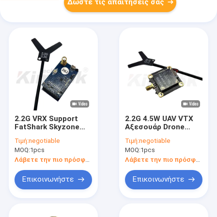
Δώστε τις απαιτήσεις σας
2.2G VRX Support
2.2G 4.5W UAV VTX
FatShark Skyzone
Αξεσουάρ Drone
and Other Glasses
Πομπούς
Τιμή:
negotiable
Τιμή:
negotiable
with 8 Channels
Αεροσκαφών
MOQ:
1pcs
MOQ:
1pcs
Receiver Module
Μεγάλης Εμβέλειας
Λάβετε την πιο πρόσφατη τιμή
Λάβετε την πιο πρόσφατη τιμή
Επικοινωνήστε
Επικοινωνήστε