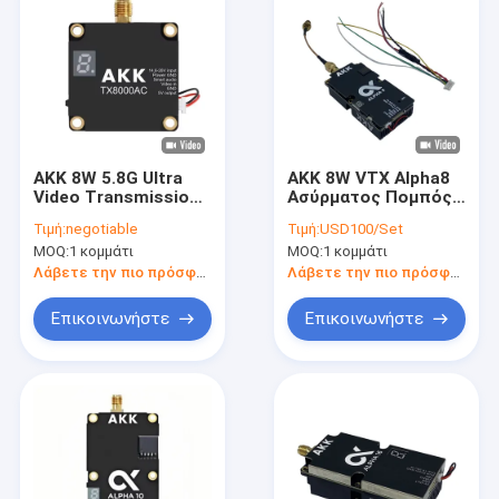
AKK 8W 5.8G Ultra
AKK 8W VTX Alpha8
Video Transmission
Ασύρματος Πομπός
5.8Ghz Drone Video
Βίντεο 80CH 5.8G 8W
Τιμή:
negotiable
Τιμή:
USD100/Set
Transmitter 8W VTX
5W 3W 1W
MOQ:
1 κομμάτι
MOQ:
1 κομμάτι
96CH Ηλεκτρονική
Υποστήριξη Ισχύος
μετάδοση βίντεο
Smart Audio
Λάβετε την πιο πρόσφατη τιμή
Λάβετε την πιο πρόσφατη τιμή
Επικοινωνήστε
Επικοινωνήστε
Σπίτι
Προϊόντα
Βίντεο