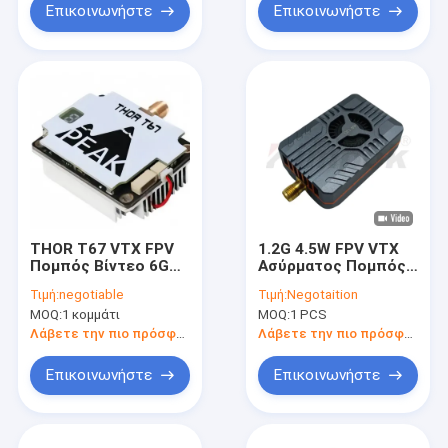
Επικοινωνήστε
Επικοινωνήστε
THOR T67 VTX FPV
1.2G 4.5W FPV VTX
Πομπός Βίντεο 6G
Ασύρματος Πομπός
7G Ultra Long Range
Βίντεο 16CH
Τιμή:
negotiable
Τιμή:
Negotaition
UAV VTX
Μεγάλης Εμβέλειας
MOQ:
1 κομμάτι
MOQ:
1 PCS
Ανταλλακτικά Drone
Μετάδοσης FPV RC
Drone
Λάβετε την πιο πρόσφατη τιμή
Λάβετε την πιο πρόσφατη τιμή
Επικοινωνήστε
Επικοινωνήστε