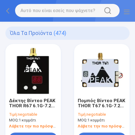
Όλα Τα Προϊόντα
(474)
Δέκτης Βίντεο PEAK
Πομπός Βίντεο PEAK
THOR R67 6.1G-7.2G
THOR T67 6.1G-7.2G
για 64 Κανάλια VRX
3W 64 κανάλια 9-28V
Τιμή:
negotiable
Τιμή:
negotiable
DC
MOQ:
1 κομμάτι
MOQ:
1 κομμάτι
Λάβετε την πιο πρόσφατη τιμή
Λάβετε την πιο πρόσφατη τιμή