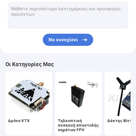
Αναλογική τηλεοπτική συσκευή αποστολής σημάτων
Ραδιόφωνο πλέγματος IP
Τηλεοπτική συσκευή αποστολής σημάτων COFDM
Να συνεχίσει
Συσκευή αποστολής σημάτων COFDM IP
Ενότητα COFDM
Οι Κατηγορίες Μας
Τηλεοπτικός δέκτης COFDM
Ασύρματη κεραία RF
Ενισχυτής δύναμης RF
Ραδιο πομποδέκτης στοιχείων
Δρόνο VTX
Τηλεοπτική
Δέκτης Βίντε
συσκευή αποστολής
σημάτων FPV