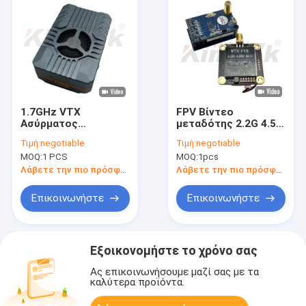
1.7GHz VTX
FPV Βίντεο
Ασύρματος
μεταδότης 2.2G 4.5W
Πομποδέκτης
UAV VTX Drone
Τιμή:
negotiable
Τιμή:
negotiable
Βίντεο UAV
Συσκευές Drone
MOQ:
1 PCS
MOQ:
1pcs
Υποστήριξη IRC
μακρινών
Tramp Video Link 4W
αποστάσεων VTX
Λάβετε την πιο πρόσφατη τιμή
Λάβετε την πιο πρόσφατη τιμή
RF Power VTX
VRX
Επικοινωνήστε
Επικοινωνήστε
Εξοικονομήστε το χρόνο σας
Ας επικοινωνήσουμε μαζί σας με τα
καλύτερα προϊόντα.