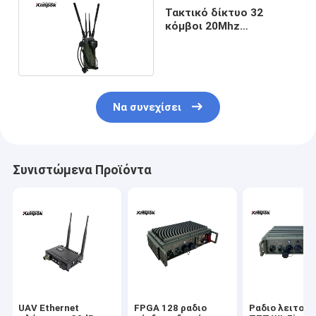
Τακτικό δίκτυο 32
κόμβοι 20Mhz
πλέγματος IP ασύρματο
για την επιβολή
Να συνεχίσει
Συνιστώμενα Προϊόντα
UAV Ethernet
FPGA 128 ραδιο
Ραδιο λειτουρ