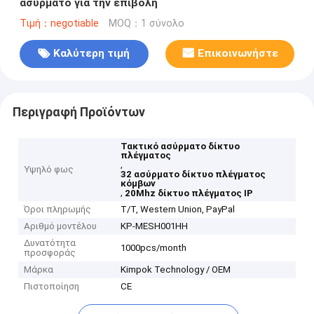
ασύρματο για την επιβολή
Τιμή：negotiable
MOQ：1 σύνολο
Καλύτερη τιμή
Επικοινωνήστε
Περιγραφή Προϊόντων
Τακτικό ασύρματο δίκτυο
πλέγματος
,
Υψηλό φως
32 ασύρματο δίκτυο πλέγματος
κόμβων
,
20Mhz δίκτυο πλέγματος IP
Όροι πληρωμής
T/T, Western Union, PayPal
Αριθμό μοντέλου
KP-MESH001HH
Δυνατότητα
1000pcs/month
προσφοράς
Μάρκα
Kimpok Technology / OEM
Πιστοποίηση
CE