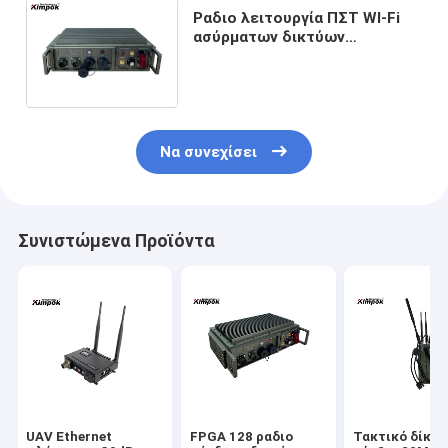
Ραδιο λειτουργία ΠΣΤ WI-Fi
ασύρματων δικτύων
συνδέσεων LTE FPGA
πλέγματος μακροχρόνιας
σειράς οχημάτων
Να συνεχίσει
Συνιστώμενα Προϊόντα
UAV Ethernet
FPGA 128 ραδιο
Τακτικό δίκτυ