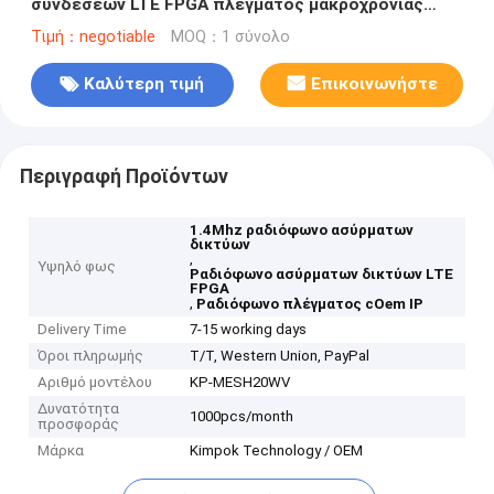
συνδέσεων LTE FPGA πλέγματος μακροχρόνιας
σειράς οχημάτων
Τιμή：negotiable
MOQ：1 σύνολο
Καλύτερη τιμή
Επικοινωνήστε
Περιγραφή Προϊόντων
1.4Mhz ραδιόφωνο ασύρματων
δικτύων
,
Υψηλό φως
Ραδιόφωνο ασύρματων δικτύων LTE
FPGA
,
Ραδιόφωνο πλέγματος cOem IP
Delivery Time
7-15 working days
Όροι πληρωμής
T/T, Western Union, PayPal
Αριθμό μοντέλου
KP-MESH20WV
Δυνατότητα
1000pcs/month
προσφοράς
Μάρκα
Kimpok Technology / OEM