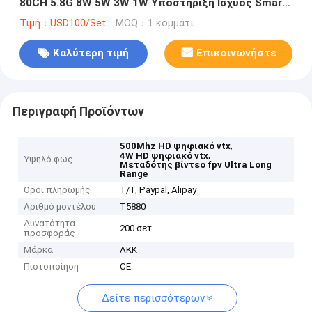
80CH 5.8G 8W 5W 3W 1W Υποστήριξη Ισχύος Smart
Audio
Τιμή：USD100/Set
MOQ：1 κομμάτι
Καλύτερη τιμή
Επικοινωνήστε
Περιγραφή Προϊόντων
,
500Mhz HD ψηφιακό vtx
,
4W HD ψηφιακό vtx
Υψηλό φως
Μεταδότης βίντεο fpv Ultra Long
Range
Όροι πληρωμής
T/T, Paypal, Alipay
Αριθμό μοντέλου
T5880
Δυνατότητα
200 σετ
προσφοράς
Μάρκα
AKK
Πιστοποίηση
CE
Δείτε περισσότερων