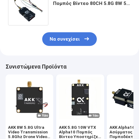
Πομπός Βίντεο 80CH 5.8G 8W 5W
3W 1W Υποστήριξη Ισχύος Smart
Audio
Να συνεχίσει
Συνιστώμενα Προϊόντα
AKK 8W 5.8G Ultra
AKK 5.8G 10W VTX
AKK Alpha16
Video Transmission
Alpha10 Πομπός
Ασύρματος
5.8Ghz Drone Video
Βίντεο Υποστηρίζει
Πομποδέκτης