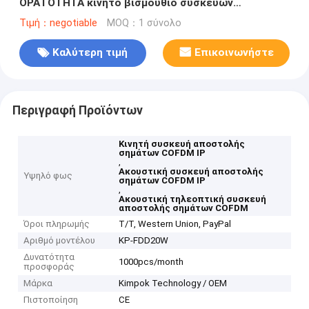
ΟΡΑΤΌΤΗΤΑ κινητό βισμούθιο συσκευών
αποστολής σημάτων COFDM IP κατευθυντικό
Τιμή：negotiable
MOQ：1 σύνολο
Καλύτερη τιμή
Επικοινωνήστε
Περιγραφή Προϊόντων
Κινητή συσκευή αποστολής
σημάτων COFDM IP
,
Ακουστική συσκευή αποστολής
Υψηλό φως
σημάτων COFDM IP
,
Ακουστική τηλεοπτική συσκευή
αποστολής σημάτων COFDM
Όροι πληρωμής
T/T, Western Union, PayPal
Αριθμό μοντέλου
KP-FDD20W
Δυνατότητα
1000pcs/month
προσφοράς
Μάρκα
Kimpok Technology / OEM
Πιστοποίηση
CE