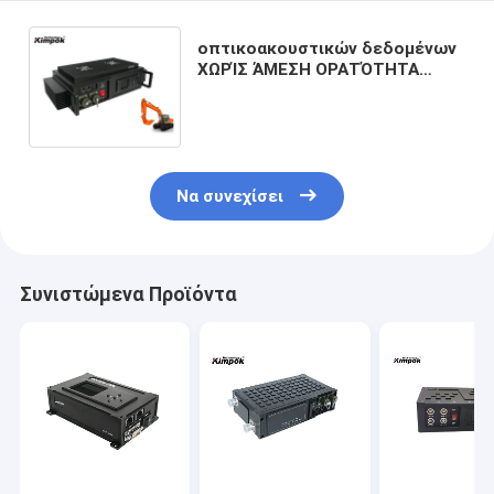
οπτικοακουστικών δεδομένων
ΧΩΡΊΣ ΆΜΕΣΗ ΟΡΑΤΌΤΗΤΑ
κινητό βισμούθιο συσκευών
αποστολής σημάτων COFDM IP
κατευθυντικό
Να συνεχίσει
Συνιστώμενα Προϊόντα