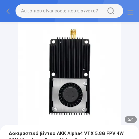
2
/
4
Δοκιμαστικό βίντεο AKK Alpha4 VTX 5.8G FPV 4W