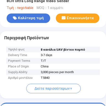
8CH Ultra Long Range Video Sender
Τιμή：negotiable
MOQ：1 κομμάτι
Καλύτερη τιμή
Επικοινωνήστε
Περιγραφή Προϊόντων
Υψηλό φως
8 κανάλια UAV βίντεο πομπό
Delivery Time
3-7 days
Payment Terms
T/T
Place of Origin
China
Supply Ability
3,000 pieces per month
Αριθμό μοντέλου
Τ5840
Δείτε περισσότερων