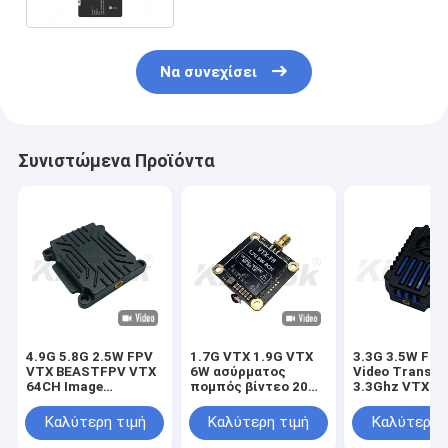
Να συνεχίσει
Συνιστώμενα Προϊόντα
4.9G 5.8G 2.5W FPV
1.7G VTX 1.9G VTX
3.3G 3.5W FP
VTX BEASTFPV VTX
6W ασύρματος
Video Transmi
64CH Image
πομπός βίντεο 20
3.3Ghz VTX με
Transmission Drone
χλμ. Μεταφορά
24CH
Accessories
εικόνας μεγάλης
25mW/2000m
Καλύτερη τιμή
Καλύτερη τιμή
Καλύτερη 
απόστασης
FPV VTX Modu