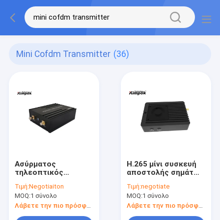
Mini Cofdm Transmitter
(36)
Ασύρματος
H.265 μίνι συσκευή
τηλεοπτικός
αποστολής σημάτων
αποστολέας HDMI,
COFDM, UAV
Τιμή:
Negotiaiton
Τιμή:
negotiate
μικρή μίνι COFDM
τηλεοπτική χαμηλή
MOQ:
1 σύνολο
MOQ:
1 σύνολο
συσκευή αποστολής
καθυστέρηση 300-
σημάτων μεγέθους 5
900MHz συσκευών
Λάβετε την πιο πρόσφατη τιμή
Λάβετε την πιο πρόσφατη τιμή
Watt
αποστολής σημάτων