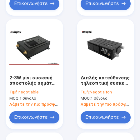
Επικοινωνήστε
Επικοινωνήστε
2-3W μίνι συσκευή
Διπλής κατεύθυνσης
αποστολής σημάτων
τηλεοπτική συσκευή
Cofdm, ασύρματο
αποστολής σημάτων
Τιμή:
negotiable
Τιμή:
Negotiaiton
ακουστικό
5km ομιλίας COFDM
MOQ:
1 σύνολο
MOQ:
1 σύνολο
τηλεοπτικό 10M
ΧΩΡΊΣ ΆΜΕΣΗ
αποστολέων εύρος
ΟΡΑΤΌΤΗΤΑ
Λάβετε την πιο πρόσφατη τιμή
Λάβετε την πιο πρόσφατη τιμή
ζώνης
ασύρματος
αποστολέας AV με
Επικοινωνήστε
Επικοινωνήστε
τα στοιχεία