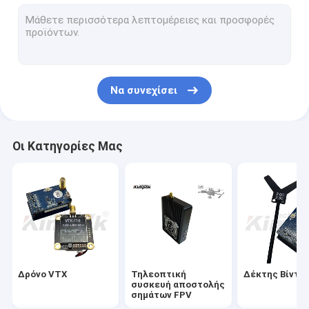
Αναλογική τηλεοπτική συσκευή αποστολής σημάτων
Ραδιόφωνο πλέγματος IP
Τηλεοπτική συσκευή αποστολής σημάτων COFDM
Να συνεχίσει
Συσκευή αποστολής σημάτων COFDM IP
Ενότητα COFDM
Οι Κατηγορίες Μας
Τηλεοπτικός δέκτης COFDM
Ασύρματη κεραία RF
Ενισχυτής δύναμης RF
Ραδιο πομποδέκτης στοιχείων
Δρόνο VTX
Τηλεοπτική
Δέκτης Βίντε
συσκευή αποστολής
σημάτων FPV