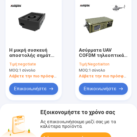
Η μικρή συσκευή
Ασύρματα UAV
αποστολής σημάτων
COFDM τηλεοπτικά
HD COFDM,
στοιχεία - συνδέστε
Τιμή:
negotiate
Τιμή:
Negotiaiton
ασύρματος AV
με την
MOQ:
1 σύνολο
MOQ:
1 σύνολο
αποστολέας 500
κρυπτογράφηση
1080P μετρά ΧΩΡΊΣ
100km Los AES 256
Λάβετε την πιο πρόσφατη τιμή
Λάβετε την πιο πρόσφατη τιμή
ΆΜΕΣΗ ΟΡΑΤΌΤΗΤΑ
κρυμμένο Manpack
Επικοινωνήστε
Επικοινωνήστε
Εξοικονομήστε το χρόνο σας
Ας επικοινωνήσουμε μαζί σας με τα
καλύτερα προϊόντα.