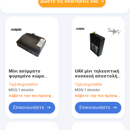
Δώστε τις απαιτήσεις σας
Μίνι ασύρματο
UAV μίνι τηλεοπτική
φορεμένο σώμα
συσκευή αποστολής
133g HD COFDM
σημάτων PTP,
Τιμή:
Negotiaiton
Τιμή:
negotiable
τηλεοπτικό βάρος
τηλεοπτικός
MOQ:
1 σύνολο
MOQ:
1 σύνολο
συσκευών
αποστολέας 20km
αποστολής σημάτων
COFDM ανερχόμενη
Λάβετε την πιο πρόσφατη τιμή
Λάβετε την πιο πρόσφατη τιμή
1080P
ζεύξη πραγματική -
χρόνος ελαφρύς
Επικοινωνήστε
Επικοινωνήστε