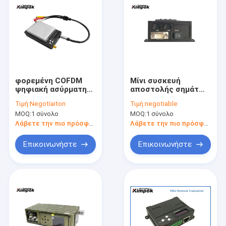
φορεμένη COFDM
Μίνι συσκευή
ψηφιακή ασύρματη
αποστολής σημάτων
σώμα τηλεοπτική
RJ45 COFDM IP για
Τιμή:
Negotiaiton
Τιμή:
negotiable
συσκευή αποστολής
UAV τα διπλά
MOQ:
1 σύνολο
MOQ:
1 σύνολο
σημάτων 1080P HD
τηλεοπτικά στοιχεία
με τα στοιχεία -
ρομπότ
Λάβετε την πιο πρόσφατη τιμή
Λάβετε την πιο πρόσφατη τιμή
σύνδεση
Επικοινωνήστε
Επικοινωνήστε
Σπίτι
Προϊόντα
Βίντεο