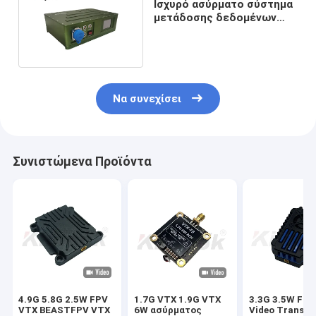
Ισχυρό ασύρματο σύστημα
μετάδοσης δεδομένων
βίντεο 4Mhz 8Mhz HD
αεροσκάφους
Να συνεχίσει
Συνιστώμενα Προϊόντα
4.9G 5.8G 2.5W FPV
1.7G VTX 1.9G VTX
3.3G 3.5W FP
VTX BEASTFPV VTX
6W ασύρματος
Video Transmi