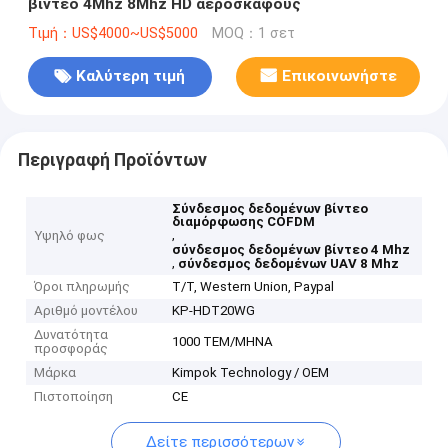
βίντεο 4Mhz 8Mhz HD αεροσκάφους
Τιμή：US$4000~US$5000
MOQ：1 σετ
Καλύτερη τιμή
Επικοινωνήστε
Περιγραφή Προϊόντων
Σύνδεσμος δεδομένων βίντεο
διαμόρφωσης COFDM
,
Υψηλό φως
σύνδεσμος δεδομένων βίντεο 4 Mhz
,
σύνδεσμος δεδομένων UAV 8 Mhz
Όροι πληρωμής
T/T, Western Union, Paypal
Αριθμό μοντέλου
KP-HDT20WG
Δυνατότητα
1000 ΤΕΜ/ΜΗΝΑ
προσφοράς
Μάρκα
Kimpok Technology / OEM
Πιστοποίηση
CE
Δείτε περισσότερων