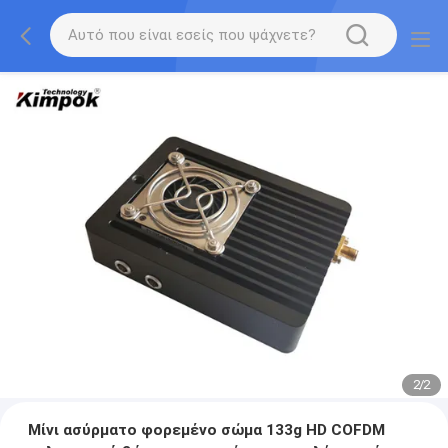
2
/
2
Μίνι ασύρματο φορεμένο σώμα 133g HD COFDM