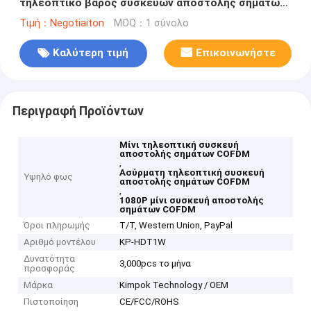
τηλεοπτικό βάρος συσκευών αποστολής σημάτων
1080P
Τιμή：Negotiaiton
MOQ：1 σύνολο
Καλύτερη τιμή
Επικοινωνήστε
Περιγραφή Προϊόντων
Μίνι τηλεοπτική συσκευή
αποστολής σημάτων COFDM
,
Ασύρματη τηλεοπτική συσκευή
Υψηλό φως
αποστολής σημάτων COFDM
,
1080P μίνι συσκευή αποστολής
σημάτων COFDM
Όροι πληρωμής
T/T, Western Union, PayPal
Αριθμό μοντέλου
KP-HDT1W
Δυνατότητα
3,000pcs το μήνα
προσφοράς
Μάρκα
Kimpok Technology / OEM
Πιστοποίηση
CE/FCC/ROHS