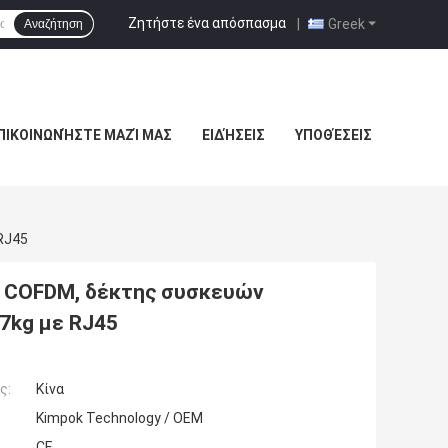
Ζητήστε ένα απόσπασμα
|
Greek
Αναζήτηση
ΠΙΚΟΙΝΩΝΉΣΤΕ ΜΑΖΊ ΜΑΣ
ΕΙΔΉΣΕΙΣ
ΥΠΟΘΈΣΕΙΣ
RJ45
 COFDM, δέκτης συσκευών
7kg με RJ45
ς:
Κίνα
Kimpok Technology / OEM
CE