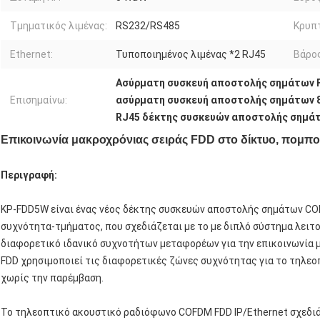
Τμηματικός λιμένας:
RS232/RS485
Κρυπ
Ethernet:
Τυποποιημένος λιμένας *2 RJ45
Βάρος
Ασύρματη συσκευή αποστολής σημάτων
Επισημαίνω:
ασύρματη συσκευή αποστολής σημάτων 
RJ45 δέκτης συσκευών αποστολής σημάτ
Επικοινωνία μακροχρόνιας σειράς FDD στο δίκτυο, πομπ
Περιγραφή:
KP-FDD5W είναι ένας νέος δέκτης συσκευών αποστολής σημάτων COF
συχνότητα-τμήματος, που σχεδιάζεται με το με διπλό σύστημα λειτ
διαφορετικό ιδανικό συχνοτήτων μεταφορέων για την επικοινωνία μ
FDD χρησιμοποιεί τις διαφορετικές ζώνες συχνότητας για το τηλεο
χωρίς την παρέμβαση.
Το τηλεοπτικό ακουστικό ραδιόφωνο COFDM FDD IP/Ethernet σχεδιάζ