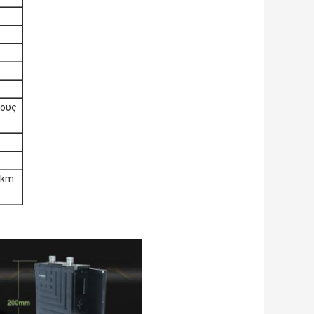
ρους
0km