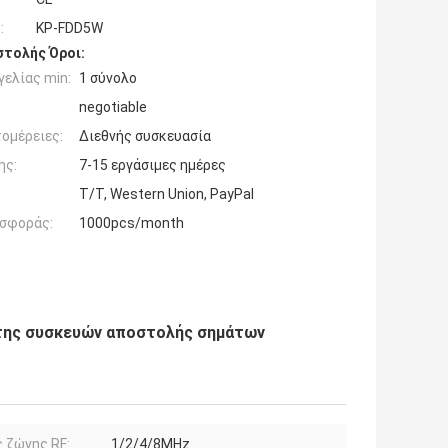
:
KP-FDD5W
τολής Όροι:
ελίας min:
1 σύνολο
negotiable
ομέρειες:
Διεθνής συσκευασία
ης:
7-15 εργάσιμες ημέρες
T/T, Western Union, PayPal
σφοράς:
1000pcs/month
της συσκευών αποστολής σημάτων
 ζώνης RF:
1/2/4/8MHz