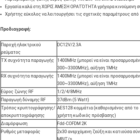
Εργασία καλά στη ΧΩΡΙΣ ΆΜΕΣΗ ΟΡΑΤΌΤΗΤΑ γρήγορα κινούμενη 
Χρήστης εύκολος να λειτουργήσει τις σχετικές παραμέτρους από 
Προδιαγραφή:
Παροχή ηλεκτρικού
DC12V/2.3A
ρεύματος
TX συχνότητα παραγωγής
1400MHz (μπορεί να είναι προσαρμοσμέ
300~3300MHz), αύξηση 1MHz
RX συχνότητα παραγωγής
1400MHz (μπορεί να είναι προσαρμοσμέ
300~3300MHz), αύξηση 1MHz
Εύρος ζώνης RF
1/2/4/8MHz
Παραγωγή δύναμης RF
37dBm (5 Watt)
Τρόπος κρυπτογράφησης/
AES128 κομμάτια (καθορισμένος από το
αποκρυπτογράφησης
χρήστη κωδικός πρόσβασης)
Διαμόρφωση
Fdd-COFDM 2K
Ρυθμός μεταφοράς
2x30 ανερχόμενη ζεύξη και κατιούσα σύ
MBIT/s