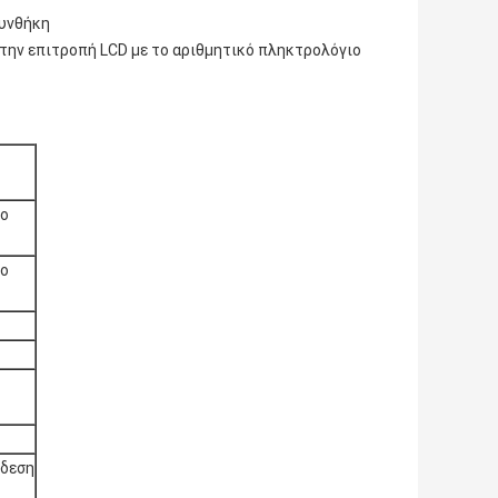
συνθήκη
την επιτροπή LCD με το αριθμητικό πληκτρολόγιο
νο
νο
νδεση