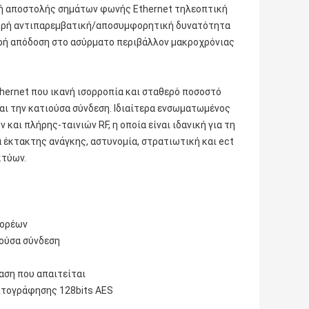
υή αποστολής σημάτων φωνής Ethernet τηλεοπτική
σχυρή αντιπαρεμβατική/αποσυμφορητική δυνατότητα
θερή απόδοση στο ασύρματο περιβάλλον μακροχρόνιας
thernet που ικανή ισορροπία και σταθερό ποσοστό
και την κατιούσα σύνδεση. Ιδιαίτερα ενσωματωμένος
αι πλήρης-ταινιών RF, η οποία είναι ιδανική για τη
έκτακτης ανάγκης, αστυνομία, στρατιωτική και ect
κτύων.
φορέων
ιούσα σύνδεση
αση που απαιτείται
πτογράφησης 128bits AES