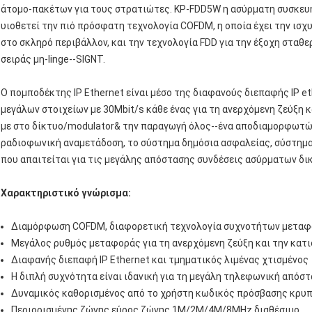
άτομο-πακέτων για τους στρατιώτες. KP-FDD5W η ασύρματη συσκε
υιοθετεί την πιό πρόσφατη τεχνολογία COFDM, η οποία έχει την ι
στο σκληρό περιβάλλον, και την τεχνολογία FDD για την έξοχη στα
σειράς μη-linge--SIGNT.
Ο πομποδέκτης IP Ethernet είναι μέσο της διαφανούς διεπαφής IP e
μεγάλων στοιχείων με 30Mbit/s κάθε ένας για τη ανερχόμενη ζεύξη 
με στο δίκτυο/modulator& την παραγωγή όλος--ένα αποδιαμορφωτών κ
ραδιοφωνική αναμετάδοση, το σύστημα δημόσια ασφαλείας, σύστημα 
που απαιτείται για τις μεγάλης απόστασης συνδέσεις ασύρματων δι
Χαρακτηριστικό γνώρισμα:
Διαμόρφωση COFDM, διαφορετική τεχνολογία συχνοτήτων μετα
Μεγάλος ρυθμός μεταφοράς για τη ανερχόμενη ζεύξη και την κατ
Διαφανής διεπαφή IP Ethernet και τμηματικός λιμένας χτισμένος
Η διπλή συχνότητα είναι ιδανική για τη μεγάλη τηλεφωνική απόστ
Δυναμικός καθορισμένος από το χρήστη κωδικός πρόσβασης κρυ
Περιορισμένης ζώνης εύρος ζώνης 1M/2M/4M/8MHz διαθέσιμο