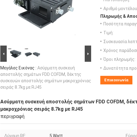
Αριθμό μοντέλου
Πληρωμής & Αποσ
Ποσότητα παραγγ
Τιμή:
Συσκευασία λεπτ
Χρόνος παράδοσ
Όροι πληρωμής:
Μεγάλες Εικόνας :
Ασύρματη συσκευή
Δυνατότητα προ
αποστολής σημάτων FDD COFDM, δέκτης
Επικοινωνία
συσκευών αποστολής σημάτων μακροχρόνιας
σειράς 8.7kg με RJ45
Ασύρματη συσκευή αποστολής σημάτων FDD COFDM, δέκ
μακροχρόνιας σειράς 8.7kg με RJ45
περιγραφή
Δύναμη RF:
5 Watt
Εύρος