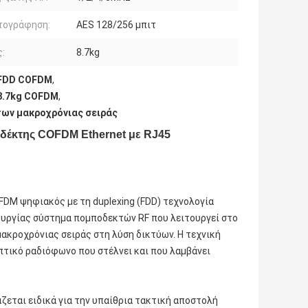
τογράφηση:
AES 128/256 μπιτ
:
8.7kg
 FDD COFDM
,
8.7kg COFDM
,
ων μακροχρόνιας σειράς
οδέκτης COFDM Ethernet με RJ45
DM ψηφιακός με τη duplexing (FDD) τεχνολογία
ουργίας σύστημα πομποδεκτών RF που λειτουργεί στο
ακροχρόνιας σειράς στη λύση δικτύων. Η τεχνική
πτικό ραδιόφωνο που στέλνει και που λαμβάνει
εται ειδικά για την υπαίθρια τακτική αποστολή