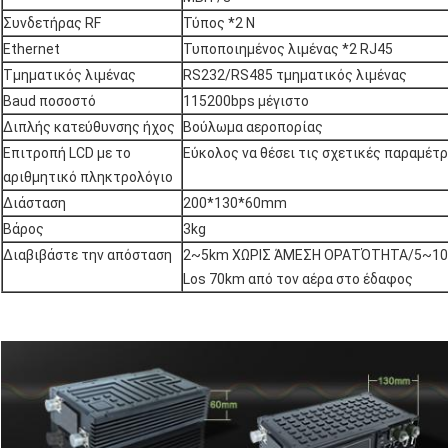
Συνδετήρας RF
Τύπος *2 Ν
Ethernet
Τυποποιημένος λιμένας *2 RJ45
Τμηματικός λιμένας
RS232/RS485 τμηματικός λιμένας
Baud ποσοστό
115200bps μέγιστο
Διπλής κατεύθυνσης ήχος
Βούλωμα αεροπορίας
Επιτροπή LCD με το
Εύκολος να θέσει τις σχετικές παραμέτ
αριθμητικό πληκτρολόγιο
Διάσταση
200*130*60mm
Βάρος
3kg
Διαβιβάστε την απόσταση
2~5km ΧΩΡΙΣ ΆΜΕΣΗ ΟΡΑΤΌΤΗΤΑ/5~1
Los 70km από τον αέρα στο έδαφος