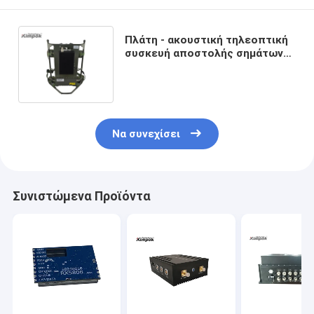
Πλάτη - ακουστική τηλεοπτική
συσκευή αποστολής σημάτων
35km πακέτων COFDM ΧΩΡΊΣ
ΆΜΕΣΗ ΟΡΑΤΌΤΗΤΑ με τη
δύναμη 5 Watt RF
Να συνεχίσει
Συνιστώμενα Προϊόντα