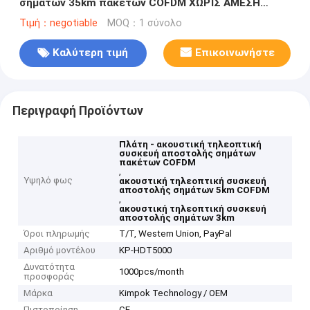
σημάτων 35km πακέτων COFDM ΧΩΡΊΣ ΆΜΕΣΗ
ΟΡΑΤΌΤΗΤΑ με τη δύναμη 5 Watt RF
Τιμή：negotiable
MOQ：1 σύνολο
Καλύτερη τιμή
Επικοινωνήστε
Περιγραφή Προϊόντων
Πλάτη - ακουστική τηλεοπτική
συσκευή αποστολής σημάτων
πακέτων COFDM
,
Υψηλό φως
ακουστική τηλεοπτική συσκευή
αποστολής σημάτων 5km COFDM
,
ακουστική τηλεοπτική συσκευή
αποστολής σημάτων 3km
Όροι πληρωμής
T/T, Western Union, PayPal
Αριθμό μοντέλου
KP-HDT5000
Δυνατότητα
1000pcs/month
προσφοράς
Μάρκα
Kimpok Technology / OEM
Πιστοποίηση
CE