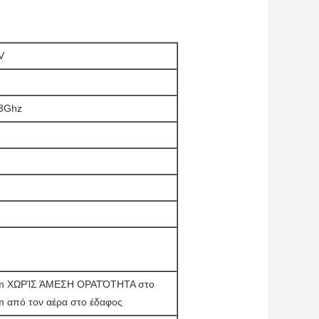
V
.3Ghz
km ΧΩΡΊΣ ΆΜΕΣΗ ΟΡΑΤΌΤΗΤΑ στο
m από τον αέρα στο έδαφος