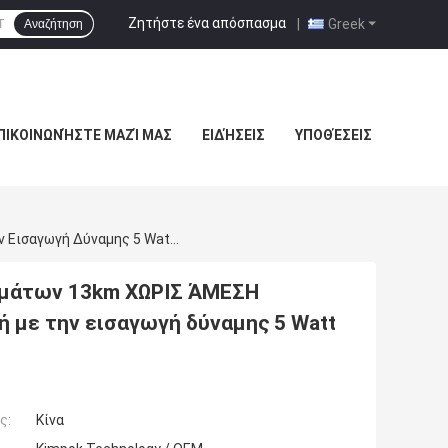
Ζητήστε ένα απόσπασμα
|
Greek
Αναζήτηση
ΠΙΚΟΙΝΩΝΉΣΤΕ ΜΑΖΊ ΜΑΣ
ΕΙΔΉΣΕΙΣ
ΥΠΟΘΈΣΕΙΣ
Μακροχρόνια Σειρά Συσκευών Αποστολής Σημάτων 13km ΧΩΡΙΣ ΆΜΕΣΗ ΟΡΑΤΌΤΗΤΑ Ασύρματη Αναλογική Τηλεοπτική Με Την Εισαγωγή Δύναμης 5 Watt BNC
ημάτων 13km ΧΩΡΙΣ ΆΜΕΣΗ
 με την εισαγωγή δύναμης 5 Watt
ς:
Κίνα