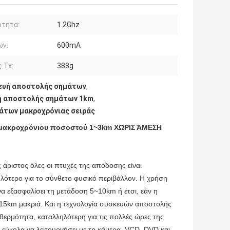
ότητα:
1.2Ghz
ων:
600mA
 Tx:
388g
κευή αποστολής σημάτων
,
ή αποστολής σημάτων 1km
,
άτων μακροχρόνιας σειράς
 μακροχρόνιου ποσοστού 1~3km ΧΩΡΙΣ ΆΜΕΣΗ
άριστος όλες οι πτυχές της απόδοσης είναι
ηλότερο για το σύνθετο φυσικό περιβάλλον. Η χρήση
να εξασφαλίσει τη μετάδοση 5~10km ή έτσι, εάν η
 15km μακριά. Και η τεχνολογία συσκευών αποστολής
 θερμότητα, καταλληλότερη για τις πολλές ώρες της
ί εύκολα να λειτουργήσει με τη κάμερα, VCD, DVD και