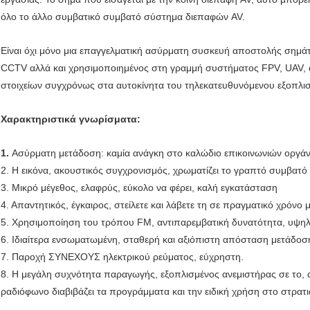
όλο το άλλο συμβατικό συμβατό σύστημα διεπαφών AV.
Είναι όχι μόνο μια επαγγελματική ασύρματη συσκευή αποστολής σημά
CCTV αλλά και χρησιμοποιημένος στη γραμμή συστήματος FPV, UAV, 
στοιχείων συγχρόνως στα αυτοκίνητα του τηλεκατευθυνόμενου εξοπλι
Χαρακτηριστικά γνωρίσματα:
1.
Ασύρματη μετάδοση: καμία ανάγκη στο καλώδιο επικοινωνιών οργ
2. Η εικόνα, ακουστικός συγχρονισμός, χρωματίζει το γραπτό συμβατ
3. Μικρό μέγεθος, ελαφρύς, εύκολο να φέρει, καλή εγκατάσταση
4. Απαντητικός, έγκαιρος, στείλετε και λάβετε τη σε πραγματικό χρόνο
5. Χρησιμοποίηση του τρόπου FM, αντιπαρεμβατική δυνατότητα, υψηλ
6. Ιδιαίτερα ενσωματωμένη, σταθερή και αξιόπιστη απόσταση μετάδοσ
7. Παροχή ΣΥΝΕΧΟΥΣ ηλεκτρικού ρεύματος, εύχρηστη.
8. Η μεγάλη συχνότητα παραγωγής, εξοπλισμένος ανεμιστήρας σε το, 
ραδιόφωνο διαβιβάζει τα προγράμματα και την ειδική χρήση στο στρατ