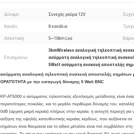
Δύναμη:
Συνεχές ρεύμα 12V
Συχν
Κανάλι:
8 κανάλια
Τρέχ
Απόσταση:
5~10km Los
Βάρος
3kmWireless αναλογική τηλεοπτική συσ
Επισημαίνω:
ασύρματη αναλογική τηλεοπτική συσκευ
5Watt ασύρματη συσκευή αποστολής σημ
ασύρματη αναλογική τηλεοπτική συσκευή αποστολής σημάτων
ΟΡΑΤΌΤΗΤΑ με την εισαγωγή δύναμης 5 Watt BNC
KP-AT5000 ο ασύρματος τηλεοπτικός εξοπλισμός μετάδοσης είναι ένας 
περισσότερες ποικιλίες, και το μεγάλο περιθώριο δύναμής του, καταλλ
0dB (αρχική μικρή κεραία) πλήρως στην κεραία, η ανοιχτή περιοχή για 
αύξηση της υψηλής κατευθυντικής κεραίας κέρδους, που αυξάνεται σε
σημάτων είναι θαυμάσια και το ειδικό μέταλλο είναι πιό συμβάλλον στη
εργασίας. Το σήμα που εισάγεται με την κοινή διεπαφή AV, αυτό μπορε