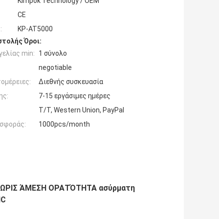
Kimpok Technology / OEM
CE
:
KP-AT5000
τολής Όροι:
ελίας min:
1 σύνολο
negotiable
ομέρειες:
Διεθνής συσκευασία
ης:
7-15 εργάσιμες ημέρες
T/T, Western Union, PayPal
σφοράς:
1000pcs/month
 ΧΩΡΙΣ ΆΜΕΣΗ ΟΡΑΤΌΤΗΤΑ ασύρματη
NC