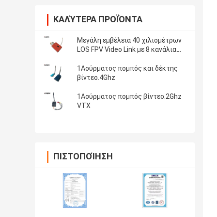
ΚΑΛΎΤΕΡΑ ΠΡΟΪΌΝΤΑ
Μεγάλη εμβέλεια 40 χιλιομέτρων
LOS FPV Video Link με 8 κανάλια
και ισχύ μετάδοσης 8 βατ
1Ασύρματος πομπός και δέκτης
βίντεο.4Ghz
1Ασύρματος πομπός βίντεο.2Ghz
VTX
ΠΙΣΤΟΠΟΊΗΣΗ