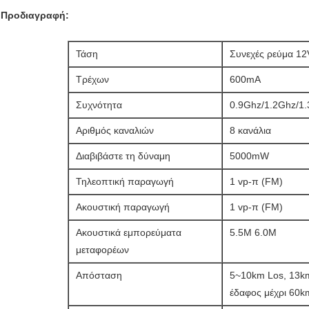
Προδιαγραφή:
Τάση
Συνεχές ρεύμα 12
Τρέχων
600mA
Συχνότητα
0.9Ghz/1.2Ghz/1
Αριθμός καναλιών
8 κανάλια
Διαβιβάστε τη δύναμη
5000mW
Τηλεοπτική παραγωγή
1 vp-π (FM)
Ακουστική παραγωγή
1 vp-π (FM)
Ακουστικά εμπορεύματα
5.5M 6.0M
μεταφορέων
Απόσταση
5~10km Los, 13
έδαφος μέχρι 60k