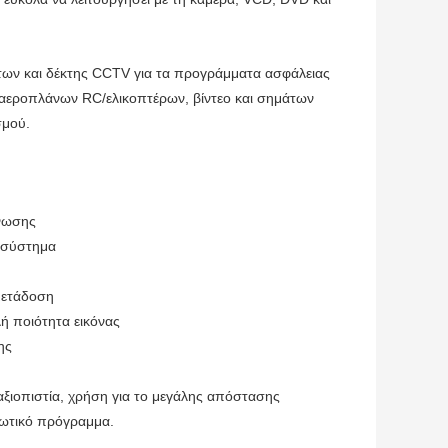
των και δέκτης CCTV για τα προγράμματα ασφάλειας
αεροπλάνων RC/ελικοπτέρων, βίντεο και σημάτων
σμού.
άνωσης
ό σύστημα
 μετάδοση
ή ποιότητα εικόνας
ης
αξιοπιστία, χρήση για το μεγάλης απόστασης
ιωτικό πρόγραμμα.