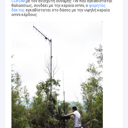
COFDM
με τον ενισχυτή δύναμης 1W που εγκαθίσταται
θαλασσίως, συνδέει με την κεραία omni, ο
φορητός
δέκτης
εγκαθίσταται στο δάσος με την υψηλή κεραία
omni κέρδους.