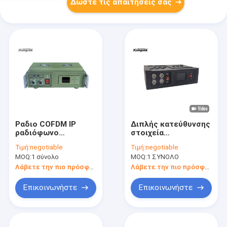
Δώστε τις απαιτήσεις σας
Ραδιο COFDM IP
Διπλής κατεύθυνσης
ραδιόφωνο
στοιχεία
συσκευών
πομποδεκτών
Τιμή:
negotiable
Τιμή:
negotiable
αποστολής σημάτων
ρευμάτων FDD
MOQ:
1 σύνολο
MOQ:
1 ΣΥΝΟΛΟ
FDD με το σύνολο
COFDM IP
δύναμης 30W RF -
βισμουθίου
Λάβετε την πιο πρόσφατη τιμή
Λάβετε την πιο πρόσφατη τιμή
διπλά στοιχεία -
κατευθυντικά
σύνδεση
τηλεοπτικά -
Επικοινωνήστε
Επικοινωνήστε
σύνδεση