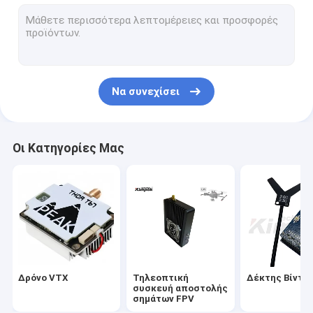
Αναλογική τηλεοπτική συσκευή αποστολής σημάτων
Ραδιόφωνο πλέγματος IP
Τηλεοπτική συσκευή αποστολής σημάτων COFDM
Να συνεχίσει
Συσκευή αποστολής σημάτων COFDM IP
Ενότητα COFDM
Οι Κατηγορίες Μας
Τηλεοπτικός δέκτης COFDM
Ασύρματη κεραία RF
Ενισχυτής δύναμης RF
Ραδιο πομποδέκτης στοιχείων
Δρόνο VTX
Τηλεοπτική
Δέκτης Βίντε
συσκευή αποστολής
σημάτων FPV