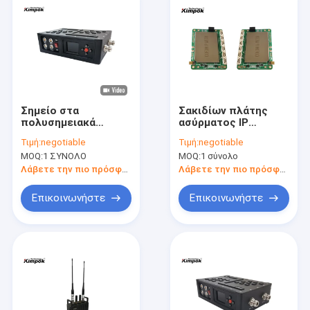
Σημείο στα
Σακιδίων πλάτης
πολυσημειακά
ασύρματος IP
τηλεοπτικά στοιχεία
πλέγματος δικτύων
Τιμή:
negotiable
Τιμή:
negotiable
ρευμάτων HD -
ΧΩΡΊΣ ΆΜΕΣΗ
MOQ:
1 ΣΥΝΟΛΟ
MOQ:
1 σύνολο
σύνδεση FDD COFDM
ΟΡΑΤΌΤΗΤΑ
300-1400MHz
πομποδέκτης
Λάβετε την πιο πρόσφατη τιμή
Λάβετε την πιο πρόσφατη τιμή
επιτήρησης
ενότητας ραδιο
Επικοινωνήστε
Επικοινωνήστε
Σπίτι
Προϊόντα
Βίντεο