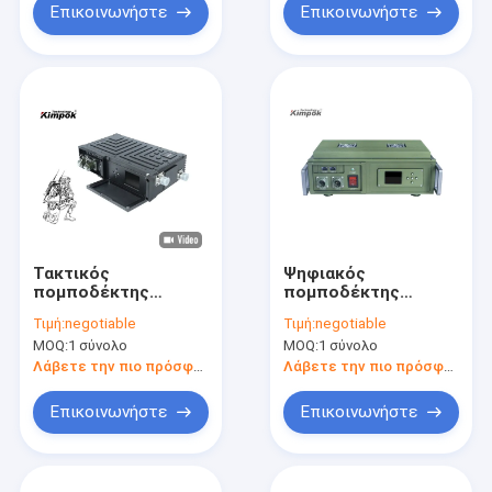
Επικοινωνήστε
Επικοινωνήστε
Τακτικός
Ψηφιακός
πομποδέκτης
πομποδέκτης
σακιδίων πλάτης
γεφυρών COFDM IP
Τιμή:
negotiable
Τιμή:
negotiable
COFDM IP, συσκευή
Ethernet, ασύρματα
MOQ:
1 σύνολο
MOQ:
1 σύνολο
αποστολής σημάτων
τηλεοπτικά στοιχεία
τηλεοπτικών
- σύνδεση
Λάβετε την πιο πρόσφατη τιμή
Λάβετε την πιο πρόσφατη τιμή
στοιχείων PTMP και
δέκτης
Επικοινωνήστε
Επικοινωνήστε