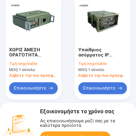
ΧΩΡΙΣ ΆΜΕΣΗ
Υπαίθριος
ΟΡΑΤΌΤΗΤΑ
ασύρματος IP
ασύρματος COFDM IP
πομποδέκτης
Τιμή:
negotiable
Τιμή:
negotiable
πομποδέκτης
μακροχρόνιας σειράς
MOQ:
1 σύνολο
MOQ:
1 σύνολο
τηλεχειρισμού,
με το ακουστικό
τηλεοπτική σύνδεση
βίντεο συστημάτων
Λάβετε την πιο πρόσφατη τιμή
Λάβετε την πιο πρόσφατη τιμή
μακροχρόνιου
ελέγχου
ποσοστού 2030km
Επικοινωνήστε
Επικοινωνήστε
Εξοικονομήστε το χρόνο σας
Ας επικοινωνήσουμε μαζί σας με τα
καλύτερα προϊόντα.