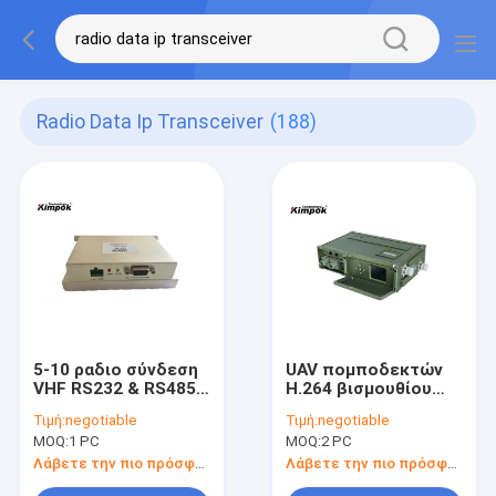
Radio Data Ip Transceiver
(188)
5-10 ραδιο σύνδεση
UAV πομποδεκτών
VHF RS232 & RS485
H.264 βισμουθίου
20km Los
κατευθυντικά IP
Τιμή:
negotiable
Τιμή:
negotiable
πομποδεκτών
στοιχεία - συνδέστε
MOQ:
1 PC
MOQ:
2 PC
στοιχείων Watt IP
για το ρομπότ και τη
χαμηλή καθυστέρηση
Λάβετε την πιο πρόσφατη τιμή
Λάβετε την πιο πρόσφατη τιμή