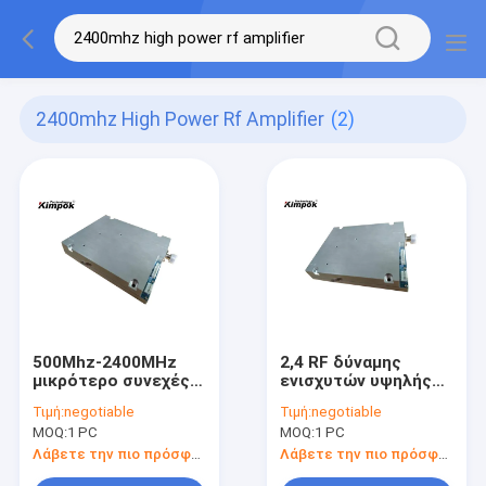
2400mhz High Power Rf Amplifier
(2)
500Mhz-2400MHz
2,4 RF δύναμης
μικρότερο συνεχές
ενισχυτών υψηλής
ρεύμα του τοπικού
δύναμης 50dBm
Τιμή:
negotiable
Τιμή:
negotiable
LAN 28V μεγέθους
κέρδους Ghz βάρους
MOQ:
1 PC
MOQ:
1 PC
ενισχυτών υψηλής
του τοπικού LAN 2kg
δύναμης RF
Λάβετε την πιο πρόσφατη τιμή
Λάβετε την πιο πρόσφατη τιμή